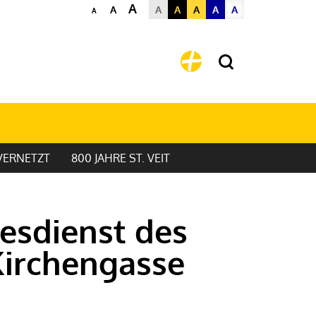
A
A
A
A
A
A
A
A
VERNETZT
800 JAHRE ST. VEIT
esdienst des
irchengasse