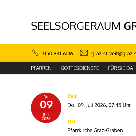
SEELSORGERAUM
G
graz-st-veit@graz-
050 841-6136
PFARREN
GOTTESDIENSTE
FÜR SIE DA
Zeit
Do.
09
Do., 09. Juli 2026,
07:45 Uhr
JULI
2026
Ort
Pfarrkirche Graz-Graben