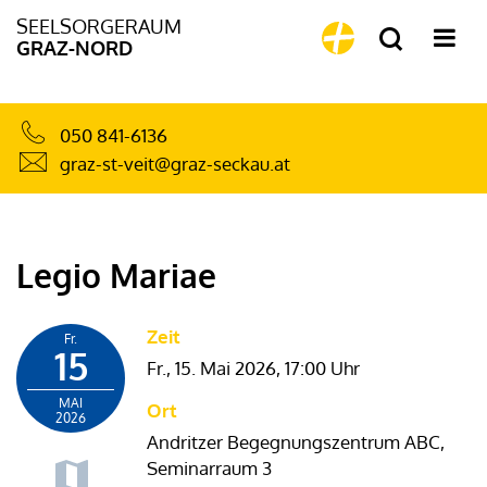
SEELSORGERAUM
GRAZ-NORD
050 841-6136
graz-st-veit@graz-seckau.at
Legio Mariae
Zeit
Fr.
15
Fr., 15. Mai 2026,
17:00 Uhr
MAI
Ort
2026
Andritzer Begegnungszentrum ABC,
Seminarraum 3