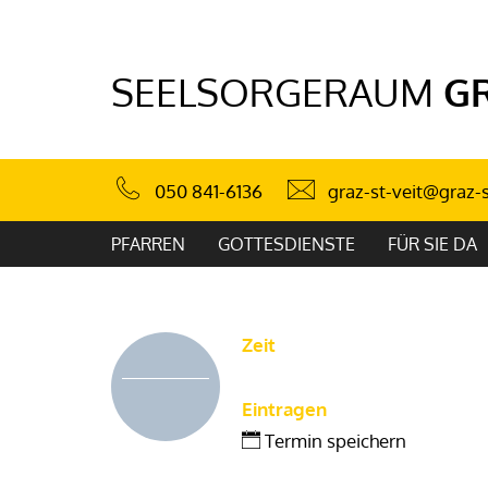
SEELSORGERAUM
G
graz-st-veit@graz-
050 841-6136
PFARREN
GOTTESDIENSTE
FÜR SIE DA
Zeit
Eintragen
Termin speichern