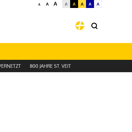
A
A
A
A
A
A
A
A
VERNETZT
800 JAHRE ST. VEIT