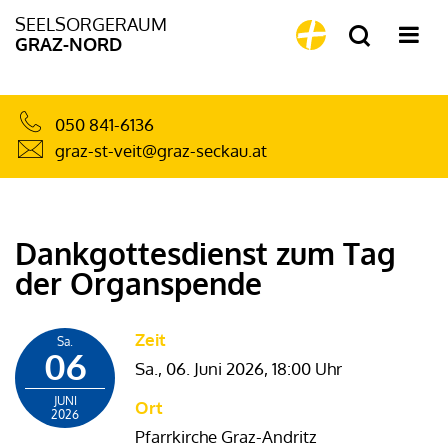
SEELSORGERAUM
GRAZ-NORD
050 841-6136
graz-st-veit@graz-seckau.at
Dankgottesdienst zum Tag
der Organspende
Zeit
Sa.
06
Sa., 06. Juni 2026,
18:00 Uhr
JUNI
Ort
2026
Pfarrkirche Graz-Andritz