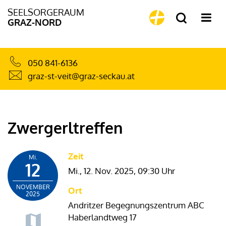
SEELSORGERAUM
GRAZ-NORD
050 841-6136
graz-st-veit@graz-seckau.at
Zwergerltreffen
Zeit
Mi.
12
Mi., 12. Nov. 2025,
09:30 Uhr
NOVEMBER
Ort
2025
Andritzer Begegnungszentrum ABC
Haberlandtweg 17