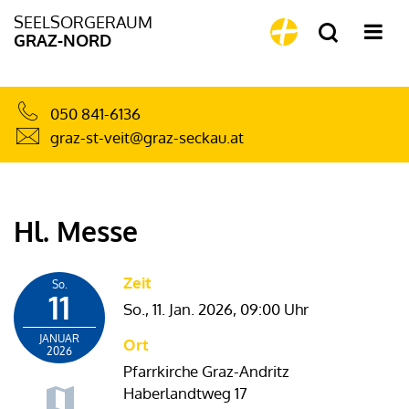
SEELSORGERAUM
GRAZ-NORD
050 841-6136
graz-st-veit@graz-seckau.at
Hl. Messe
Zeit
So.
11
So., 11. Jan. 2026,
09:00 Uhr
JANUAR
Ort
2026
Pfarrkirche Graz-Andritz
Haberlandtweg 17