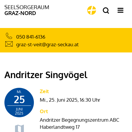
SEELSORGERAUM
GRAZ-NORD
050 841-6136
graz-st-veit@graz-seckau.at
Andritzer Singvögel
Zeit
Mi.
25
Mi., 25. Juni 2025,
16:30 Uhr
JUNI
Ort
2025
Andritzer Begegnungszentrum ABC
Haberlandtweg 17