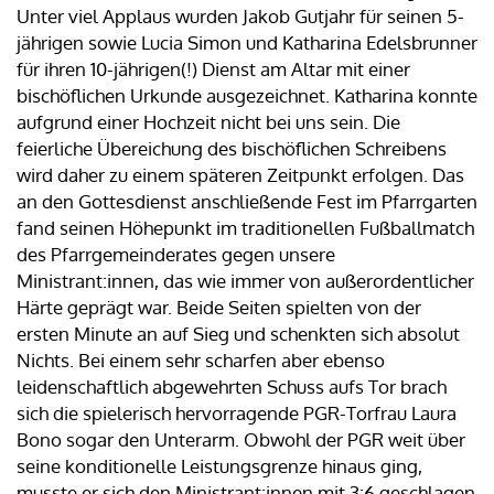
Unter viel Applaus wurden Jakob Gutjahr für seinen 5-
jährigen sowie Lucia Simon und Katharina Edelsbrunner
für ihren 10-jährigen(!) Dienst am Altar mit einer
bischöflichen Urkunde ausgezeichnet. Katharina konnte
aufgrund einer Hochzeit nicht bei uns sein. Die
feierliche Übereichung des bischöflichen Schreibens
wird daher zu einem späteren Zeitpunkt erfolgen. Das
an den Gottesdienst anschließende Fest im Pfarrgarten
fand seinen Höhepunkt im traditionellen Fußballmatch
des Pfarrgemeinderates gegen unsere
Ministrant:innen, das wie immer von außerordentlicher
Härte geprägt war. Beide Seiten spielten von der
ersten Minute an auf Sieg und schenkten sich absolut
Nichts. Bei einem sehr scharfen aber ebenso
leidenschaftlich abgewehrten Schuss aufs Tor brach
sich die spielerisch hervorragende PGR-Torfrau Laura
Bono sogar den Unterarm. Obwohl der PGR weit über
seine konditionelle Leistungsgrenze hinaus ging,
musste er sich den Ministrant:innen mit 3:6 geschlagen