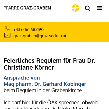
PFARRE
GRAZ-GRABEN
+43 (316) 683190
graz-graben@graz-seckau.at
Feierliches Requiem für Frau Dr.
Christiane Körner
Ansprache von
Mag.pharm. Dr. Gerhard Kobinger
beim Requiem in der Grabenkirche
Ich darf hier für die ÖAK sprechen, obwohl
auch die
Präsidentin Dr. Ulrike Mursch-