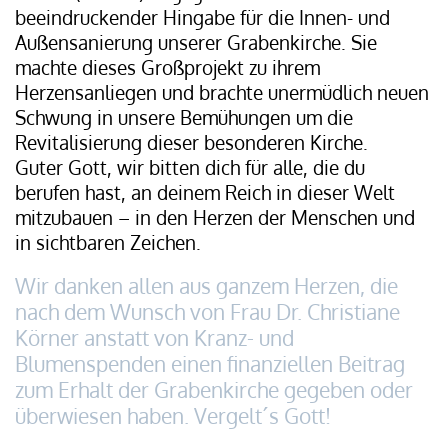
beeindruckender Hingabe für die Innen- und
Außensanierung unserer Grabenkirche. Sie
machte dieses Großprojekt zu ihrem
Herzensanliegen und brachte unermüdlich neuen
Schwung in unsere Bemühungen um die
Revitalisierung dieser besonderen Kirche.
Guter Gott, wir bitten dich für alle, die du
berufen hast, an deinem Reich in dieser Welt
mitzubauen – in den Herze
n der Menschen und
in sichtbaren Zeichen.
Wir danken allen aus ganzem Herzen, die
nach dem Wunsch von Frau Dr. Christiane
Körner anstatt von Kranz- und
Blumenspenden einen finanziellen Beitrag
zum Erhalt der Grabenkirche gegeben oder
überwiesen haben. Vergelt´s Gott!